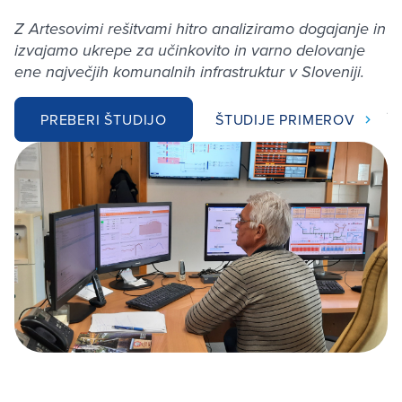
V
Z Artesovimi rešitvami hitro analiziramo dogajanje in
izvajamo ukrepe za učinkovito in varno delovanje
V
ene največjih komunalnih infrastruktur v Sloveniji.
re
po
PREBERI ŠTUDIJO
ŠTUDIJE PRIMEROV
or