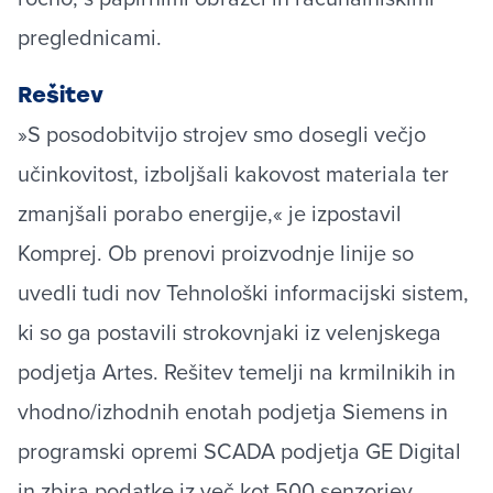
preglednicami.
Rešitev
»S posodobitvijo strojev smo dosegli večjo
učinkovitost, izboljšali kakovost materiala ter
zmanjšali porabo energije,« je izpostavil
Komprej. Ob prenovi proizvodnje linije so
uvedli tudi nov Tehnološki informacijski sistem,
ki so ga postavili strokovnjaki iz velenjskega
podjetja Artes. Rešitev temelji na krmilnikih in
vhodno/izhodnih enotah podjetja Siemens in
programski opremi SCADA podjetja GE Digital
in zbira podatke iz več kot 500 senzorjev.