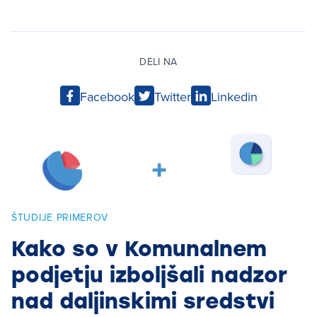
DELI NA
Facebook
Twitter
Linkedin
ŠTUDIJE PRIMEROV
Š
Kako so v Komunalnem
K
podjetju izboljšali nadzor
nad daljinskimi sredstvi