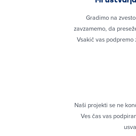
Gradimo na zvestob
zavzamemo, da presežem
Vsakič vas podpremo z
Naši projekti se ne kon
Ves čas vas podpiram
usva