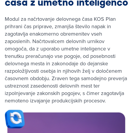
časa z umetno inteligenco
Modul za načrtovanje delovnega časa KOS Plan
prihrani čas priprave, zmanjša število napak in
zagotavlja enakomerno obremenitev vseh
zaposlenih. Načrtovalcem delovnih urnikov
omogoča, da z uporabo umetne inteligence v
trenutku preračunajo vse pogoje, od posebnosti
delovnega mesta in zakonodaje do dejanske
razpoložljivosti osebja in njihovih želj v določenem
časovnem obdobju. Zraven tega samodejno preverja
ustreznost zasedenosti delovnih mest ter
izpolnjevanje zakonskih pogojev, s čimer zagotavlja
nemoteno izvajanje produkcijskih procesov.