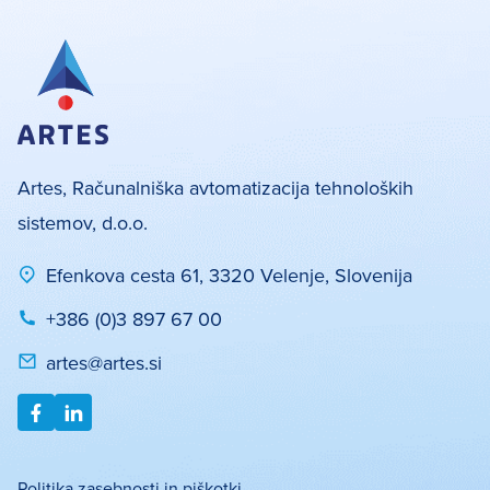
Artes, Računalniška avtomatizacija tehnoloških
sistemov, d.o.o.
Efenkova cesta 61, 3320 Velenje, Slovenija
+386 (0)3 897 67 00
artes@artes.si
Politika zasebnosti in piškotki