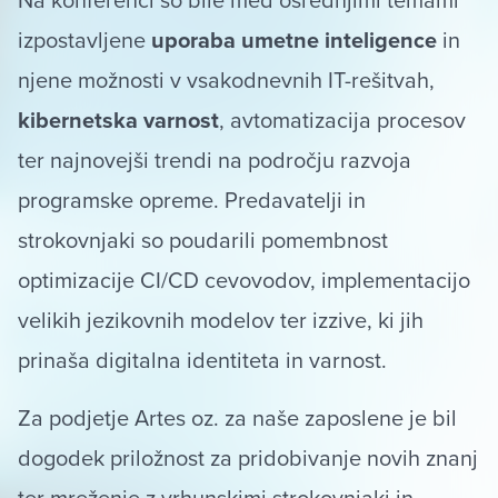
izpostavljene
uporaba umetne inteligence
in
njene možnosti v vsakodnevnih IT-rešitvah,
kibernetska varnost
, avtomatizacija procesov
ter najnovejši trendi na področju razvoja
programske opreme. Predavatelji in
strokovnjaki so poudarili pomembnost
optimizacije CI/CD cevovodov, implementacijo
velikih jezikovnih modelov ter izzive, ki jih
prinaša digitalna identiteta in varnost.
Za podjetje Artes oz. za naše zaposlene je bil
dogodek priložnost za pridobivanje novih znanj
ter mreženje z vrhunskimi strokovnjaki in