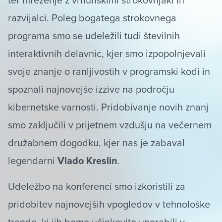
razvijalci. Poleg bogatega strokovnega
programa smo se udeležili tudi številnih
interaktivnih delavnic, kjer smo izpopolnjevali
svoje znanje o ranljivostih v programski kodi in
spoznali najnovejše izzive na področju
kibernetske varnosti. Pridobivanje novih znanj
smo zaključili v prijetnem vzdušju na večernem
družabnem dogodku, kjer nas je zabaval
legendarni
Vlado Kreslin
.
Udeležbo na konferenci smo izkoristili za
pridobitev najnovejših vpogledov v tehnološke
trende, ki jih bomo učinkovito uporabili v