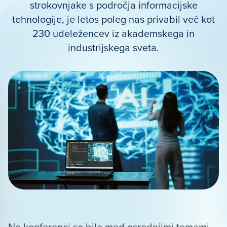
strokovnjake s področja informacijske
tehnologije, je letos poleg nas privabil več kot
230 udeležencev iz akademskega in
industrijskega sveta.
Na konferenci so bile med osrednjimi temami